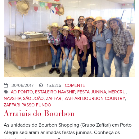
30/06/2017
15:52
COMENTE
AO PONTO
,
ESTALEIRO NAVSHIP
,
FESTA JUNINA
,
MERCRU
,
NAVSHIP
,
SÃO JOÃO
,
ZAFFARI
,
ZAFFARI BOURBON COUNTRY
,
ZAFFARI PASSO FUNDO
Arraiais do Bourbon
As unidades do Bourbon Shopping (Grupo Zaffari) em Porto
Alegre sediaram animadas festas juninas. Conheça os