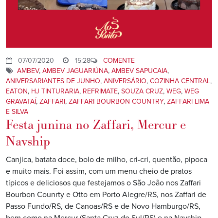
07/07/2020
15:28
COMENTE
AMBEV
,
AMBEV JAGUARIÚNA
,
AMBEV SAPUCAIA
,
ANIVERSARIANTES DE JUNHO
,
ANIVERSÁRIO
,
COZINHA CENTRAL
,
EATON
,
HJ TINTURARIA
,
REFRIMATE
,
SOUZA CRUZ
,
WEG
,
WEG
GRAVATAÍ
,
ZAFFARI
,
ZAFFARI BOURBON COUNTRY
,
ZAFFARI LIMA
E SILVA
Festa junina no Zaffari, Mercur e
Navship
Canjica, batata doce, bolo de milho, cri-cri, quentão, pipoca
e muito mais. Foi assim, com um menu cheio de pratos
típicos e deliciosos que festejamos o São João nos Zaffari
Bourbon Counrty e Otto em Porto Alegre/RS, nos Zaffari de
Passo Fundo/RS, de Canoas/RS e de Novo Hamburgo/RS,