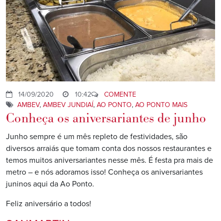
14/09/2020
10:42
COMENTE
AMBEV
,
AMBEV JUNDIAÍ
,
AO PONTO
,
AO PONTO MAIS
Conheça os aniversariantes de junho
Junho sempre é um mês repleto de festividades, são
diversos arraiás que tomam conta dos nossos restaurantes e
temos muitos aniversariantes nesse mês. É festa pra mais de
metro – e nós adoramos isso! Conheça os aniversariantes
juninos aqui da Ao Ponto.
Feliz aniversário a todos!