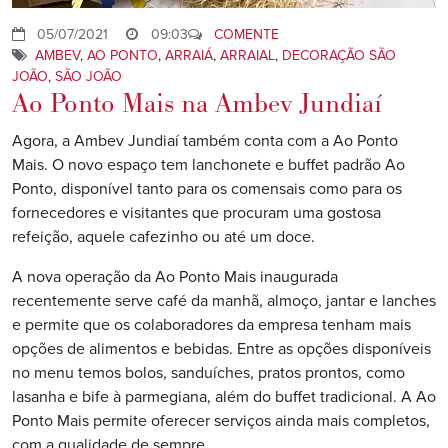
05/07/2021
09:03
COMENTE
AMBEV
,
AO PONTO
,
ARRAIÁ
,
ARRAIAL
,
DECORAÇÃO SÃO
JOÃO
,
SÃO JOÃO
Ao Ponto Mais na Ambev Jundiaí
Agora, a Ambev Jundiaí também conta com a Ao Ponto
Mais. O novo espaço tem lanchonete e buffet padrão Ao
Ponto, disponível tanto para os comensais como para os
fornecedores e visitantes que procuram uma gostosa
refeição, aquele cafezinho ou até um doce.
A nova operação da Ao Ponto Mais inaugurada
recentemente serve café da manhã, almoço, jantar e lanches
e permite que os colaboradores da empresa tenham mais
opções de alimentos e bebidas. Entre as opções disponíveis
no menu temos bolos, sanduíches, pratos prontos, como
lasanha e bife à parmegiana, além do buffet tradicional. A Ao
Ponto Mais permite oferecer serviços ainda mais completos,
com a qualidade de sempre.