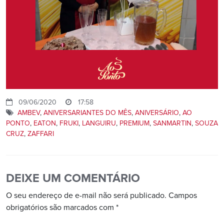
09/06/2020
17:58
AMBEV
,
ANIVERSARIANTES DO MÊS
,
ANIVERSÁRIO
,
AO
PONTO
,
EATON
,
FRUKI
,
LANGUIRU
,
PREMIUM
,
SANMARTIN
,
SOUZA
CRUZ
,
ZAFFARI
DEIXE UM COMENTÁRIO
O seu endereço de e-mail não será publicado.
Campos
obrigatórios são marcados com
*