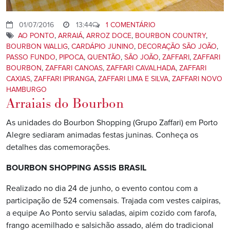
01/07/2016
13:44
1 COMENTÁRIO
AO PONTO
,
ARRAIÁ
,
ARROZ DOCE
,
BOURBON COUNTRY
,
BOURBON WALLIG
,
CARDÁPIO JUNINO
,
DECORAÇÃO SÃO JOÃO
,
PASSO FUNDO
,
PIPOCA
,
QUENTÃO
,
SÃO JOÃO
,
ZAFFARI
,
ZAFFARI
BOURBON
,
ZAFFARI CANOAS
,
ZAFFARI CAVALHADA
,
ZAFFARI
CAXIAS
,
ZAFFARI IPIRANGA
,
ZAFFARI LIMA E SILVA
,
ZAFFARI NOVO
HAMBURGO
Arraiais do Bourbon
As unidades do Bourbon Shopping (Grupo Zaffari) em Porto
Alegre sediaram animadas festas juninas. Conheça os
detalhes das comemorações.
BOURBON SHOPPING ASSIS BRASIL
Realizado no dia 24 de junho, o evento contou com a
participação de 524 comensais. Trajada com vestes caipiras,
a equipe Ao Ponto serviu saladas, aipim cozido com farofa,
frango acemilhado e salsichão assado, além do tradicional