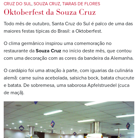
CRUZ DO SUL
,
SOUZA CRUZ
,
TIARAS DE FLORES
Oktoberfest da Souza Cruz
Todo mês de outubro, Santa Cruz do Sul é palco de uma das
maiores festas típicas do Brasil: a Oktoberfest.
O clima germânico inspirou uma comemoração no
restaurante da
Souza Cruz
no início deste mês, que contou
com uma decoração com as cores da bandeira da Alemanha.
O cardápio foi uma atração à parte, com iguarias da culinária
alemã: carne suína acebolada, salsicha bock, batata chucrute
e batata. De sobremesa, uma saborosa Apfelstruedel (cuca
de maçã).