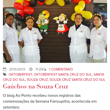
21/10/2013
11:25
1 COMENTÁRIO
OKTOBERFEST
,
OKTOBERFEST SANTA CRUZ DO SUL
,
SANTA
CRUZ DO SUL
,
SOUZA CRUZ
,
SOUZA CRUZ SANTA CRUZ DO SUL
Gaúchos na Souza Cruz
O blog Ao Ponto recebeu novos registros das
comemorações da Semana Farroupilha, acontecida em
setembro.