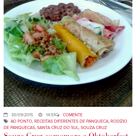
30/09/2015
14:51
COMENTE
AO PONTO
,
RECEITAS DIFERENTES DE PANQUECA
,
RODÍZIO
DE PANQUECAS
,
SANTA CRUZ DO SUL
,
SOUZA CRUZ