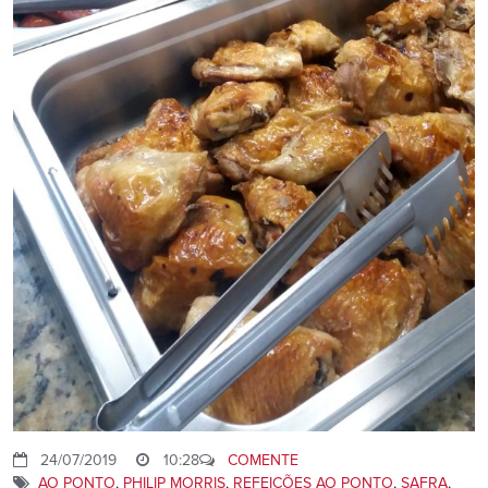
24/07/2019
10:28
COMENTE
AO PONTO
,
PHILIP MORRIS
,
REFEIÇÕES AO PONTO
,
SAFRA
,