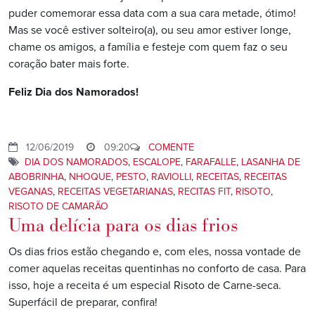
puder comemorar essa data com a sua cara metade, ótimo!
Mas se você estiver solteiro(a), ou seu amor estiver longe,
chame os amigos, a família e festeje com quem faz o seu
coração bater mais forte.
Feliz Dia dos Namorados!
12/06/2019
09:20
COMENTE
DIA DOS NAMORADOS
,
ESCALOPE
,
FARAFALLE
,
LASANHA DE
ABOBRINHA
,
NHOQUE
,
PESTO
,
RAVIOLLI
,
RECEITAS
,
RECEITAS
VEGANAS
,
RECEITAS VEGETARIANAS
,
RECITAS FIT
,
RISOTO
,
RISOTO DE CAMARÃO
Uma delícia para os dias frios
Os dias frios estão chegando e, com eles, nossa vontade de
comer aquelas receitas quentinhas no conforto de casa. Para
isso, hoje a receita é um especial Risoto de Carne-seca.
Superfácil de preparar, confira!