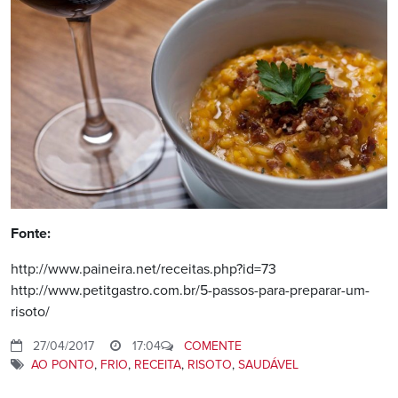
Fonte:
http://www.paineira.net/receitas.php?id=73
http://www.petitgastro.com.br/5-passos-para-preparar-um-
risoto/
27/04/2017
17:04
COMENTE
AO PONTO
,
FRIO
,
RECEITA
,
RISOTO
,
SAUDÁVEL