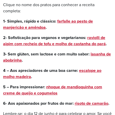
Clique no nome dos pratos para conhecer a receita
completa:
1- Simples, rápido e clássico:
farfalle ao pesto de
manjericão e amêndoa
.
2- Sofisticação para veganos e vegetarianos:
raviolli de
aipim com recheio de tofu e molho de castanha do pará
.
3- Sem glúten, sem lactose e com muito sabor:
lasanha de
abobrinha
.
4 – Aos apreciadores de uma boa carne:
escalope ao
molho madeira
.
5 – Para impressionar:
nhoque de mandioquinha com
creme de queijo e cogumelos
6- Aos apaixonados por frutos do mar:
risoto de camarão
.
Lembre-se: o dia 12 de junho é para celebrar o amor. Se você