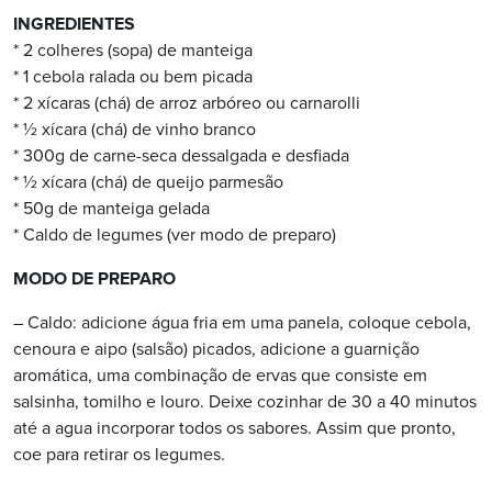
INGREDIENTES
* 2 colheres (sopa) de manteiga
* 1 cebola ralada ou bem picada
* 2 xícaras (chá) de arroz arbóreo ou carnarolli
* ½ xícara (chá) de vinho branco
* 300g de carne-seca dessalgada e desfiada
* ½ xícara (chá) de queijo parmesão
* 50g de manteiga gelada
* Caldo de legumes (ver modo de preparo)
MODO DE PREPARO
– Caldo: adicione água fria em uma panela, coloque cebola,
cenoura e aipo (salsão) picados, adicione a guarnição
aromática, uma combinação de ervas que consiste em
salsinha, tomilho e louro. Deixe cozinhar de 30 a 40 minutos
até a agua incorporar todos os sabores. Assim que pronto,
coe para retirar os legumes.