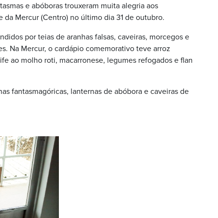
ntasmas e abóboras trouxeram muita alegria aos
e da Mercur (Centro) no último dia 31 de outubro.
idos por teias de aranhas falsas, caveiras, morcegos e
s. Na Mercur, o cardápio comemorativo teve arroz
bife ao molho roti, macarronese, legumes refogados e flan
nas fantasmagóricas, lanternas de abóbora e caveiras de