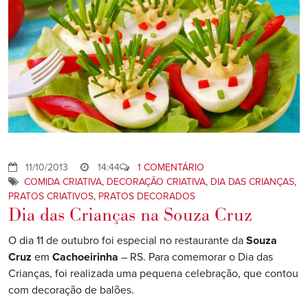
11/10/2013
14:44
1 COMENTÁRIO
COMIDA CRIATIVA
,
DECORAÇÃO CRIATIVA
,
DIA DAS CRIANÇAS
,
PRATOS CRIATIVOS
,
PRATOS DECORADOS
Dia das Crianças na Souza Cruz
O dia 11 de outubro foi especial no restaurante da
Souza
Cruz
em
Cachoeirinha
– RS. Para comemorar o Dia das
Crianças, foi realizada uma pequena celebração, que contou
com decoração de balões.