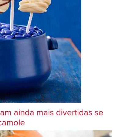
cam ainda mais divertidas se
camole