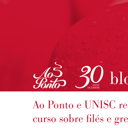
bl
Ao Ponto e UNISC rea
curso sobre filés e gr