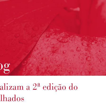
og
lizam a 2ª edição do
elhados