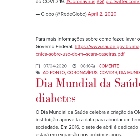
do COVID-19.
#Coronavírus
#G1
pic.twitter.com
— Globo (@RedeGlobo)
April 2, 2020
Para mais informações sobre como fazer, lavar o
Governo Federal:
https://www.saude.gov.br/im
cnica-sobre-uso-de-m–scara-caseiras.pdf
07/04/2020
08:16
COMENTE
AO PONTO
,
CORONAVÍRUS
,
COVID19
,
DIA MUND
Dia Mundial da Saúde
diabetes
O Dia Mundial da Saúde celebra a criação da O
instituição aproveita a data para abordar um t
sociedade. Em 2016, o sete de abril é dedicado
estará em expansão nos próximos anos.