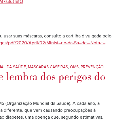
/M7s3utTafQ
u usar suas máscaras, consulte a cartilha divulgada pelo
ages/pdf/2020/April/02/Minist–rio-da-Sa–de—Nota-t–
IAL DA SAÚDE
,
MASCARAS CASEIRAS
,
OMS
,
PREVENÇÃO
 lembra dos perigos do
MS (Organização Mundial da Saúde). A cada ano, a
ema diferente, que vem causando preocupações à
 ao diabetes, uma doença que, segundo estimativas,