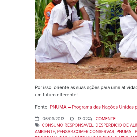
Por isso, oriente as suas ações para uma ativi
um futuro diferente!
Fonte:
PNUMA – Programa das Nações Unidas p
06/06/2013
13:02
COMENTE
CONSUMO RESPONSÁVEL
,
DESPERDÍCIO DE AL
AMBIENTE
,
PENSAR.COMER.CONSERVAR
,
PNUMA - 