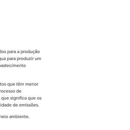
dos para a produção
gua para produzir um
abastecimento
entos que têm menor
rocesso de
que significa que os
tidade de emissões.
meio ambiente.