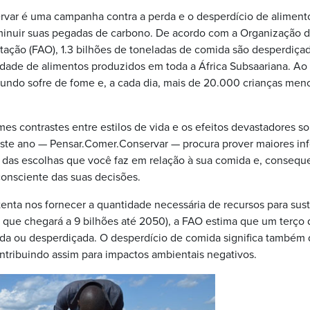
var é uma campanha contra a perda e o desperdício de aliment
iminuir suas pegadas de carbono. De acordo com a Organização 
tação (FAO), 1.3 bilhões de toneladas de comida são desperdiça
idade de alimentos produzidos em toda a África Subsaariana. A
undo sofre de fome e, a cada dia, mais de 20.000 crianças men
es contrastes entre estilos de vida e os efeitos devastadores s
ste ano — Pensar.Comer.Conservar — procura prover maiores in
 das escolhas que você faz em relação à sua comida e, consequ
consciente das suas decisões.
enta nos fornecer a quantidade necessária de recursos para sust
que chegará a 9 bilhões até 2050), a FAO estima que um terço 
ida ou desperdiçada. O desperdício de comida significa também 
ontribuindo assim para impactos ambientais negativos.