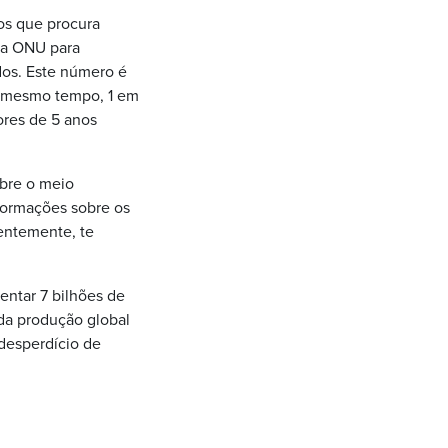
os que procura
da ONU para
dos. Este número é
o mesmo tempo, 1 em
ores de 5 anos
obre o meio
formações sobre os
entemente, te
entar 7 bilhões de
da produção global
desperdício de