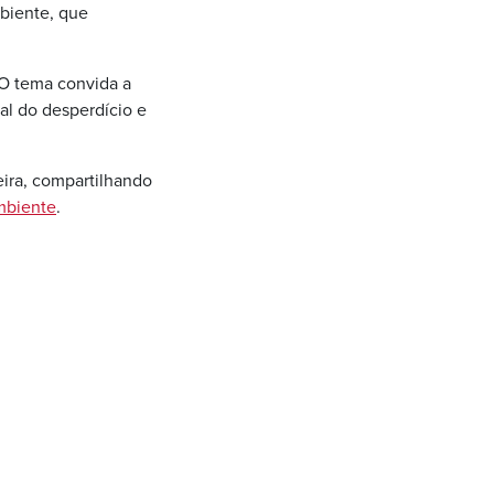
biente, que
O tema convida a
al do desperdício e
eira, compartilhando
mbiente
.