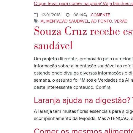
O que levar para comer na praia? Veja lanches s
12/01/2018
08:14
COMENTE
ALIMENTAÇÃO SAUDÁVEL
,
AO PONTO
,
VERÃO
Souza Cruz recebe es
saudável
Um projeto diferente, promovido pela nutricionis
informação sobre alimentação saudável ao refei
estande onde divulga diversas informações e di
semana, o assunto foi “Mitos e Verdades da A
deste interessante conteúdo. Confira:
Laranja ajuda na digestão?
A laranja tem muitas fibras essenciais para a d
acompanhamento da feijoada. Mas ATENÇÃO, a la
Comer os mesmos alimentos