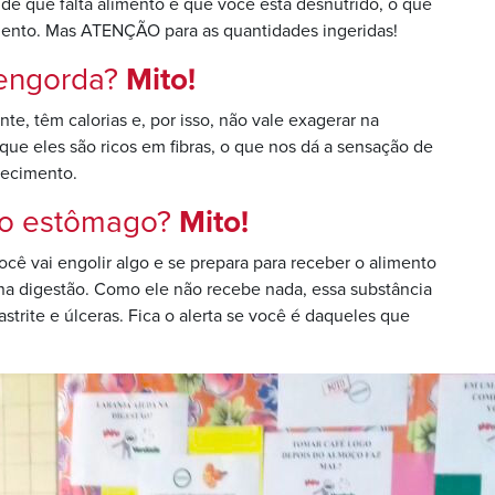
de que falta alimento e que você está desnutrido, o que
 lento. Mas ATENÇÃO para as quantidades ingeridas!
 engorda?
Mito!
te, têm calorias e, por isso, não vale exagerar na
 que eles são ricos em fibras, o que nos dá a sensação de
recimento.
 ao estômago?
Mito!
ê vai engolir algo e se prepara para receber o alimento
na digestão. Como ele não recebe nada, essa substância
trite e úlceras. Fica o alerta se você é daqueles que