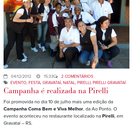
04/12/2012
15:33
2 COMENTÁRIOS
EVENTO
,
FESTA
,
GRAVATAÍ
,
NATAL
,
PIRELLI
,
PIRELLI GRAVATAÍ
Campanha é realizada na Pirelli
Foi promovida no dia 10 de julho mais uma edição da
Campanha Coma Bem e Viva Melhor
, da Ao Ponto. O
evento aconteceu no restaurante localizado na
Pirelli
, em
Gravataí – RS.