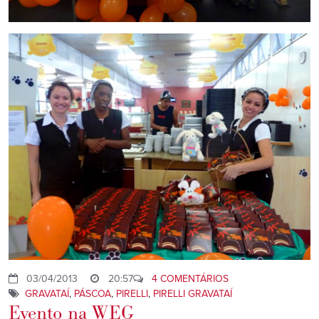
03/04/2013
20:57
4 COMENTÁRIOS
GRAVATAÍ
,
PÁSCOA
,
PIRELLI
,
PIRELLI GRAVATAÍ
Evento na WEG