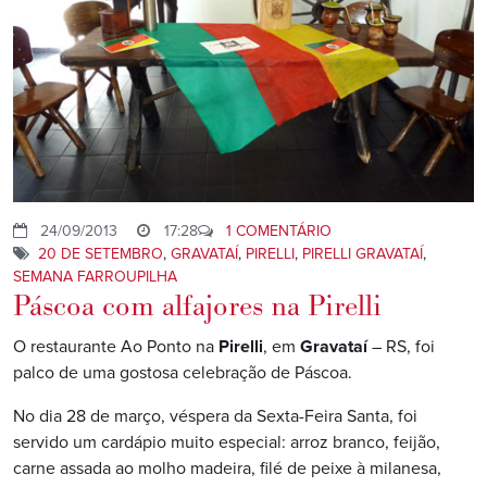
24/09/2013
17:28
1 COMENTÁRIO
20 DE SETEMBRO
,
GRAVATAÍ
,
PIRELLI
,
PIRELLI GRAVATAÍ
,
SEMANA FARROUPILHA
Páscoa com alfajores na Pirelli
O restaurante Ao Ponto na
Pirelli
, em
Gravataí
– RS, foi
palco de uma gostosa celebração de Páscoa.
No dia 28 de março, véspera da Sexta-Feira Santa, foi
servido um cardápio muito especial: arroz branco, feijão,
carne assada ao molho madeira, filé de peixe à milanesa,