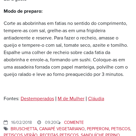
Modo de preparo:
Corte as abobrinhas em fatias no sentido do comprimento,
tempere-as com sal, grelhe-as em uma frigideira
antiaderente e reserve. Para fazer o recheio, amasse o
queijo e tempere-o com sal, tomate seco, azeite e tomilho.
Espalhe uma colher de recheio sobre cada fatia da
abobrinha e enrole-a, formando um sushi. Coloque-as em
uma assadeira forrada com papel manteiga, polvilhe com o
queijo ralado e leve ao forno preaquecido por 3 minutos.
Fontes:
Destemperados
|
M de Mulher
|
Cláudia
16/02/2018
09:20
COMENTE
BRUSCHETTA
,
CANAPÉ VEGETARIANO
,
PEPPERONI
,
PETISCOS
,
PETISCOS VERÃO
,
RECEITAS PETISCOS
,
SANDUÍCHE PEPINO
,