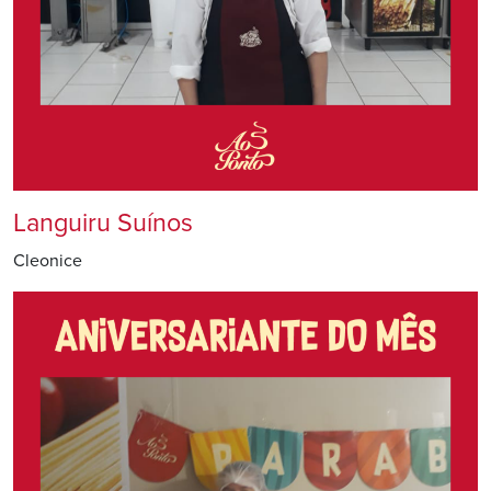
Languiru Suínos
Cleonice