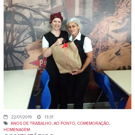
22/01/2019
13:31
ANOS DE TRABALHO
,
AO PONTO
,
COMEMORAÇÃO
,
HOMENAGEM