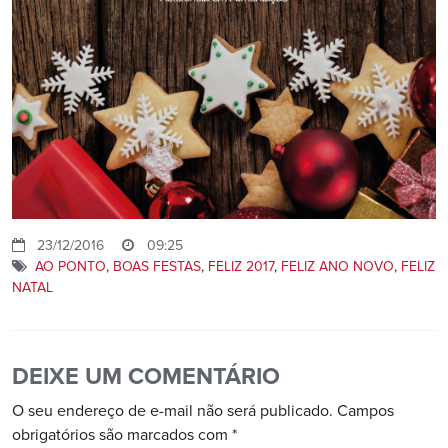
23/12/2016
09:25
AO PONTO
,
BOAS FESTAS
,
FELIZ 2017
,
FELIZ ANO NOVO
,
FELIZ
NATAL
DEIXE UM COMENTÁRIO
O seu endereço de e-mail não será publicado.
Campos
obrigatórios são marcados com
*