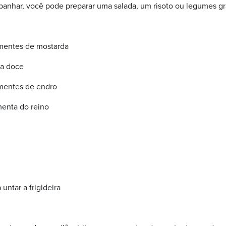
panhar, você pode preparar uma salada, um risoto ou legumes gr
ementes de mostarda
va doce
ementes de endro
imenta do reino
untar a frigideira