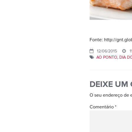
Fonte: http://gnt.gl
12/06/2015
11
AO PONTO
,
DIA 
DEIXE UM
O seu endereço de e
Comentário
*