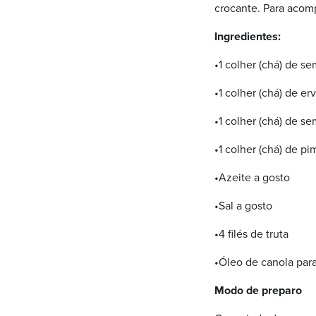
crocante. Para acom
Ingredientes:
•1 colher (chá) de s
•1 colher (chá) de er
•1 colher (chá) de s
•1 colher (chá) de p
•Azeite a gosto
•Sal a gosto
•4 filés de truta
•Óleo de canola para 
Modo de preparo