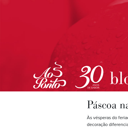
bl
Páscoa na
Às vésperas do feriad
decoração diferenci