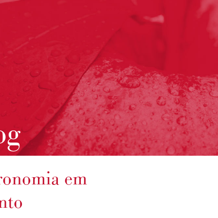
og
tronomia em
nto