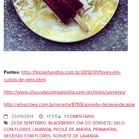
Fontes:
http://figosefunghis.com.br/2012/01/flores-em-
cubos-de-gelo.html
http://www.chucrutecomsalsicha.com/archives/sorvetes/
http://allrecipes.com.br/receita/8769/sorvete-delavanda.aspx
23/09/2014
17:37
1 COMENTÁRIO
23 DE SEMTEBRO
,
BLACKBERRY
,
DIA DO SORVETE
,
GELO
COM FLORES
,
LAVANDA
,
PICOLÉ DE AMORA
,
PRIMAVERA
,
RECEITAS COM FLORES
,
SORVETE DE LAVANDA