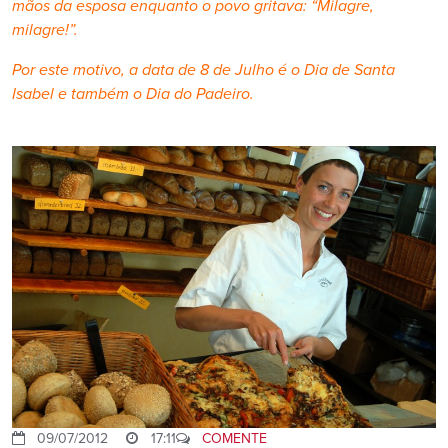
mãos da esposa enquanto o povo gritava: “Milagre,
milagre!”.
Por este motivo, a data de 8 de Julho é o Dia de Santa
Isabel e também o Dia do Padeiro.
09/07/2012
17:11
COMENTE