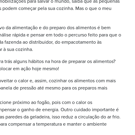
obilizações para salvar o mundo, saiba que as pequenas
s podem começar pela sua cozinha. Mas o que o meu
vo da alimentação e do preparo dos alimentos é bem
nálise rápida e pensar em todo o percurso feito para que o
da fazenda ao distribuidor, do empacotamento às
r à sua cozinha.
ra trás alguns hábitos na hora de preparar os alimentos?
colocar em ação hoje mesmo!
eitar o calor e, assim, cozinhar os alimentos com mais
 panela de pressão até mesmo para os preparos mais
.
ione próximo ao fogão, pois com o calor os
mpensar o ganho de energia. Outro cuidado importante é
s paredes da geladeira, isso reduz a circulação do ar frio.
 para compensar a temperatura e manter o ambiente