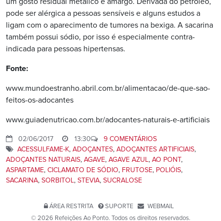
um gosto residual metálico e amargo. Derivada do petróleo,
pode ser alérgica a pessoas sensíveis e alguns estudos a
ligam com o aparecimento de tumores na bexiga. A sacarina
também possui sódio, por isso é especialmente contra-
indicada para pessoas hipertensas.
Fonte:
www.mundoestranho.abril.com.br/alimentacao/de-que-sao-
feitos-os-adocantes
www.guiadenutricao.com.br/adocantes-naturais-e-artificiais
02/06/2017
13:30
9 COMENTÁRIOS
ACESSULFAME-K
,
ADOÇANTES
,
ADOÇANTES ARTIFICIAIS
,
ADOÇANTES NATURAIS
,
AGAVE
,
AGAVE AZUL
,
AO PONT
,
ASPARTAME
,
CICLAMATO DE SÓDIO
,
FRUTOSE
,
POLIÓIS
,
SACARINA
,
SORBITOL
,
STEVIA
,
SUCRALOSE
ÁREA RESTRITA
SUPORTE
WEBMAIL
© 2026 Refeições Ao Ponto. Todos os direitos reservados.