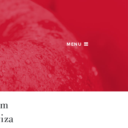
om
iza