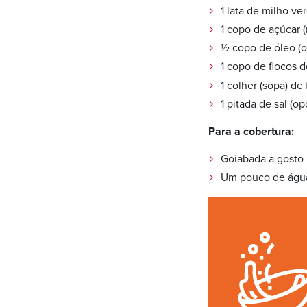
1 lata de milho ve
1 copo de açúcar 
½ copo de óleo (o
1 copo de flocos 
1 colher (sopa) d
1 pitada de sal (op
Para a cobertura:
Goiabada a gosto
Um pouco de águ