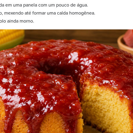
da em uma panela com um pouco de água.
xo, mexendo até formar uma calda homogênea.
olo ainda morno.