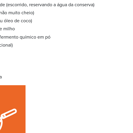
rde (escorrido, reservando a água da conserva)
(não muito cheio)
u óleo de coco)
de milho
e fermento químico em pó
cional)
a