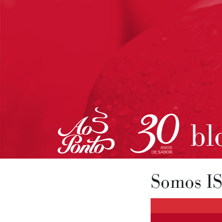
bl
Somos I