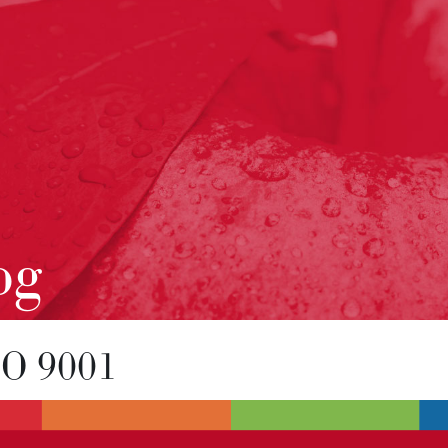
og
SO 9001