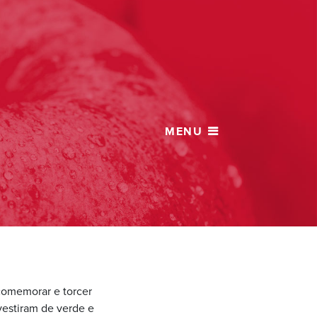
comemorar e torcer
 vestiram de verde e