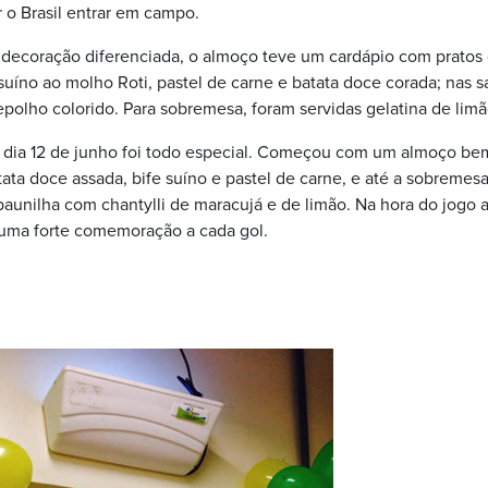
 o Brasil entrar em campo.
decoração diferenciada, o almoço teve um cardápio com pratos
suíno ao molho Roti, pastel de carne e batata doce corada; nas sa
epolho colorido. Para sobremesa, foram servidas gelatina de limã
o dia 12 de junho foi todo especial. Começou com um almoço bem 
tata doce assada, bife suíno e pastel de carne, e até a sobremesa
aunilha com chantylli de maracujá e de limão. Na hora do jogo a
uma forte comemoração a cada gol.