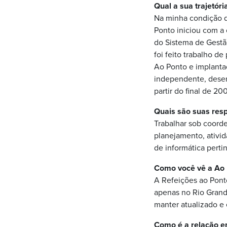
Qual a sua trajetór
Na minha condição d
Ponto iniciou com a 
do Sistema de Gestã
foi feito trabalho d
Ao Ponto e implantaç
independente, desenv
partir do final de 2
Quais são suas res
Trabalhar sob coord
planejamento, ativi
de informática pert
Como você vê a Ao 
A Refeições ao Pont
apenas no Rio Grande
manter atualizado e
Como é a relação e