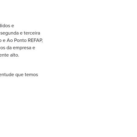
didos e
segunda e terceira
ão e Ao Ponto REFAP,
vos da empresa e
nte alto.
ventude que temos