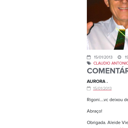
15/01/2013
19
CLAUDIO ANTONIO
COMENTÁR
AURORA .
15/01/2013
Rigoni….vc deixou de
Abraço!
Obrigada. Aleide Vie