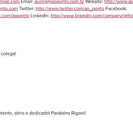
tmail.com
Email:
aurora@aoponto.com.br
Website:
http://www.a
onto.com
Twitter:
http://www.twitter.com/ao_ponto
Facebook:
k.com/aoponto
LinkedIn:
http://www.linkedin.com/company/refei
 colega!
tente, sério e dedicado! Parabéns Rigoni!