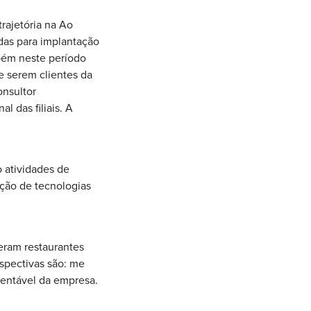
rajetória na Ao
adas para implantação
bém neste período
e serem clientes da
onsultor
 das filiais. A
 atividades de
ção de tecnologias
eram restaurantes
rspectivas são: me
tentável da empresa.