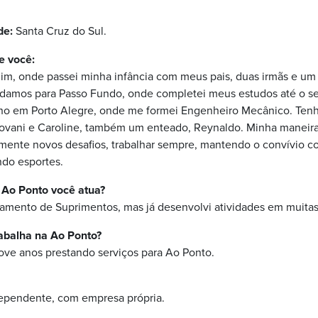
de:
Santa Cruz do Sul.
e você:
him, onde passei minha infância com meus pais, duas irmãs e u
udamos para Passo Fundo, onde completei meus estudos até o s
nho em Porto Alegre, onde me formei Engenheiro Mecânico. Tenho
Giovani e Caroline, também um enteado, Reynaldo. Minha maneira
ente novos desafios, trabalhar sempre, mantendo o convívio co
ndo esportes.
 Ao Ponto você atua?
amento de Suprimentos, mas já desenvolvi atividades em muitas f
abalha na Ao Ponto?
e anos prestando serviços para Ao Ponto.
ependente, com empresa própria.