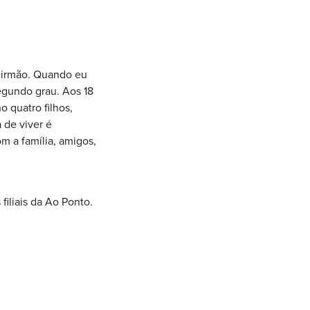
m irmão. Quando eu
egundo grau. Aos 18
 quatro filhos,
 de viver é
m a família, amigos,
iliais da Ao Ponto.