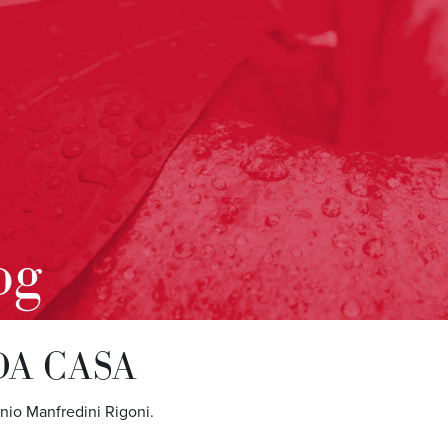
og
DA CASA
io Manfredini Rigoni.