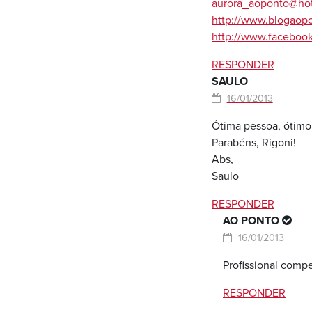
aurora_aoponto@ho
http://www.blogaop
http://www.faceboo
RESPONDER
SAULO
16/01/2013
Ótima pessoa, ótimo
Parabéns, Rigoni!
Abs,
Saulo
RESPONDER
AO PONTO
16/01/2013
Profissional compe
RESPONDER