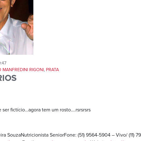
:47
 MANFREDINI RIGONI
,
PRATA
IOS
 ser fictício…agora tem um rosto….rsrsrsrs
ira SouzaNutricionista SeniorFone: (51) 9564-5904 – Vivo/ (11) 