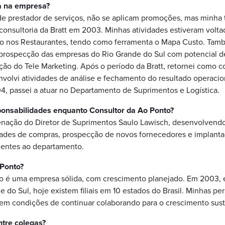
ia na empresa?
e prestador de serviços, não se aplicam promoções, mas minha t
consultoria da Bratt em 2003. Minhas atividades estiveram volt
o nos Restaurantes, tendo como ferramenta o Mapa Custo. Tam
e prospecção das empresas do Rio Grande do Sul com potencial d
ão do Tele Marketing. Após o período da Bratt, retornei como c
olvi atividades de análise e fechamento do resultado operacional
004, passei a atuar no Departamento de Suprimentos e Logística.
ponsabilidades enquanto Consultor da Ao Ponto?
enação do Diretor de Suprimentos Saulo Lawisch, desenvolvendo
dades de compras, prospecção de novos fornecedores e implanta
inentes ao departamento.
Ponto?
o é uma empresa sólida, com crescimento planejado. Em 2003, 
 do Sul, hoje existem filiais em 10 estados do Brasil. Minhas pe
 em condições de continuar colaborando para o crescimento sus
ntre colegas?