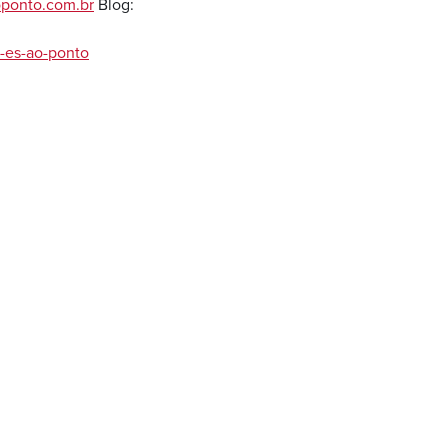
oponto.com.br
Blog:
-es-ao-ponto