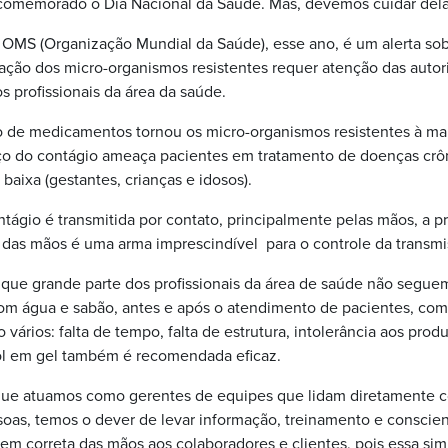
comemorado o Dia Nacional da Saúde. Mas, devemos cuidar dela 
 OMS (Organização Mundial da Saúde), esse ano, é um alerta sob
eração dos micro-organismos resistentes requer atenção das auto
 profissionais da área da saúde.
o de medicamentos tornou os micro-organismos resistentes à mai
nço do contágio ameaça pacientes em tratamento de doenças crôn
aixa (gestantes, crianças e idosos).
ágio é transmitida por contato, principalmente pelas mãos, a pr
 das mãos é uma arma imprescindível para o controle da transmi
ue grande parte dos profissionais da área de saúde não seguem
om água e sabão, antes e após o atendimento de pacientes, c
 vários: falta de tempo, falta de estrutura, intolerância aos pro
ool em gel também é recomendada eficaz.
, que atuamos como gerentes de equipes que lidam diretamente 
oas, temos o dever de levar informação, treinamento e conscien
em correta das mãos aos colaboradores e clientes, pois essa sim