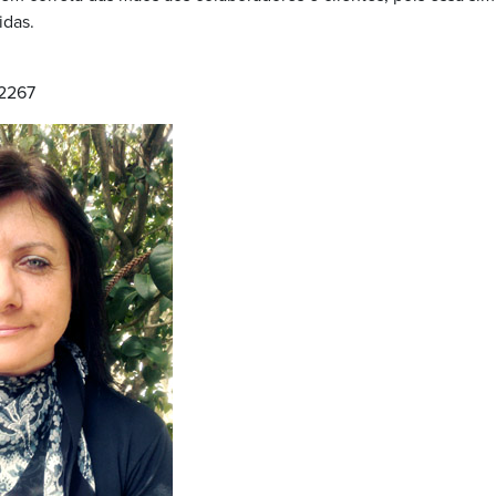
idas.
 2267