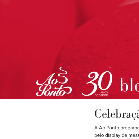
bl
Celebraç
A Ao Ponto preparou
belo display de me