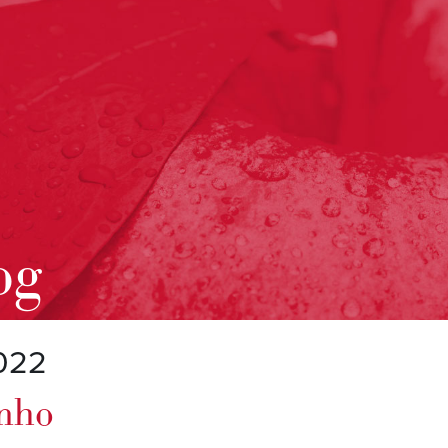
og
2022
unho