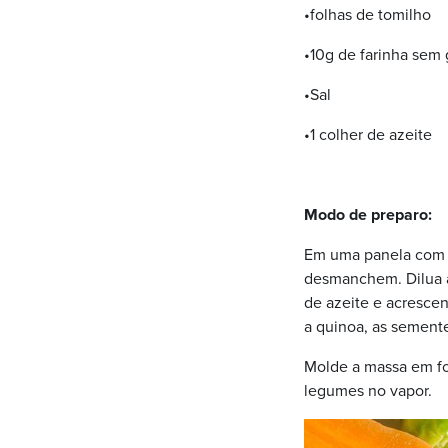
•folhas de tomilho
•10g de farinha sem g
•Sal
•1 colher de azeite
Modo de preparo:
Em uma panela com á
desmanchem. Dilua a 
de azeite e acresce
a quinoa, as sementes
Molde a massa em fo
legumes no vapor.