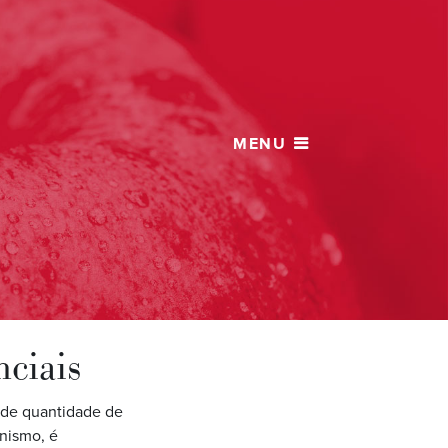
nciais
nde quantidade de
anismo, é