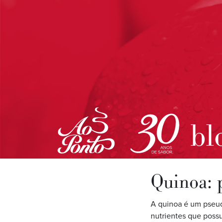
bl
Quinoa: 
A quinoa é um pseud
nutrientes que possu