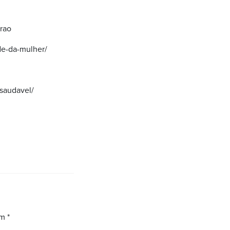
rao
de-da-mulher/
-saudavel/
om
*