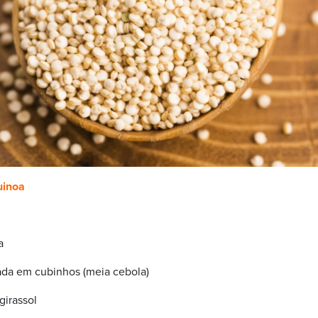
uinoa
a
ada em cubinhos (meia cebola)
girassol