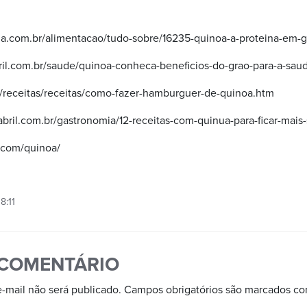
a.com.br/alimentacao/tudo-sobre/16235-quinoa-a-proteina-em-g
ril.com.br/saude/quinoa-conheca-beneficios-do-grao-para-a-sau
m/receitas/receitas/como-fazer-hamburguer-de-quinoa.htm
abril.com.br/gastronomia/12-receitas-com-quinua-para-ficar-mais
.com/quinoa/
8:11
 COMENTÁRIO
-mail não será publicado.
Campos obrigatórios são marcados c